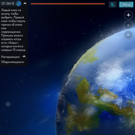
[31:364:5]
Обзор
Левый клик по
+
юниту, чтобы
выбрать. Правый
.
клик чтобы отдать
приказ об атаке
или
-
перемещении.
Приказы можно
отдавать когда
есть «Ходы»,
которые копятся
каждые 10 секунд.
Нападающие:
Обороняющиеся: