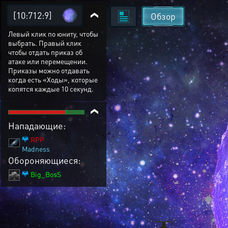
[10:712:9]
Обзор
Левый клик по юниту, чтобы
выбрать. Правый клик
чтобы отдать приказ об
атаке или перемещении.
Приказы можно отдавать
когда есть «Ходы», которые
копятся каждые 10 секунд.
Нападающие:
RPP
Madness
Обороняющиеся:
Big_BosS