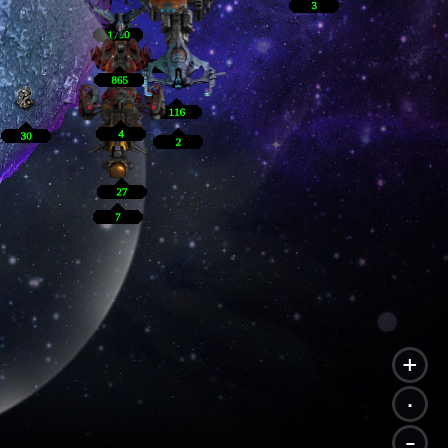
+
.
-