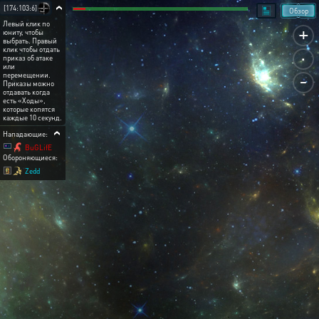
[174:103:6]
Обзор
Левый клик по
+
юниту, чтобы
выбрать. Правый
.
клик чтобы отдать
приказ об атаке
или
-
перемещении.
Приказы можно
отдавать когда
есть «Ходы»,
которые копятся
каждые 10 секунд.
Нападающие:
BuGLifE
Обороняющиеся:
Zedd