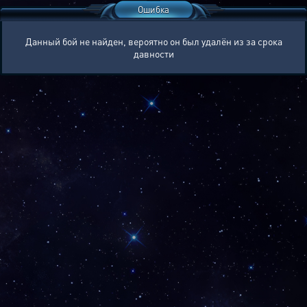
Ошибка
Данный бой не найден, вероятно он был удалён из за срока
давности