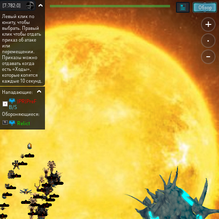
[7:782:0]
Обзор
Левый клик по
+
юниту, чтобы
выбрать. Правый
.
клик чтобы отдать
приказ об атаке
или
-
перемещении.
Приказы можно
отдавать когда
есть «Ходы»,
которые копятся
каждые 10 секунд.
Нападающие:
|PR|PreF
B/S
Обороняющиеся:
Relict