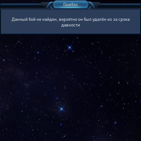
Ошибка
Данный бой не найден, вероятно он был удалён из за срока
давности