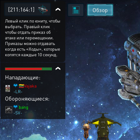
[211:164:1]
Обзор
Левый клик по юниту, чтобы
выбрать. Правый клик
чтобы отдать приказ об
атаке или перемещении.
Приказы можно отдавать
когда есть «Ходы», которые
копятся каждые 10 секунд.
Нападающие:
🇱🇹Vajaka
-LR-
Обороняющиеся:
bang
-SV-