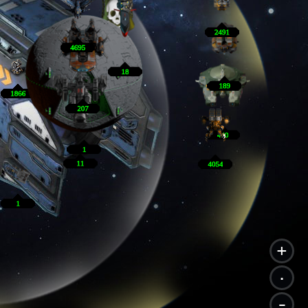
+
.
-