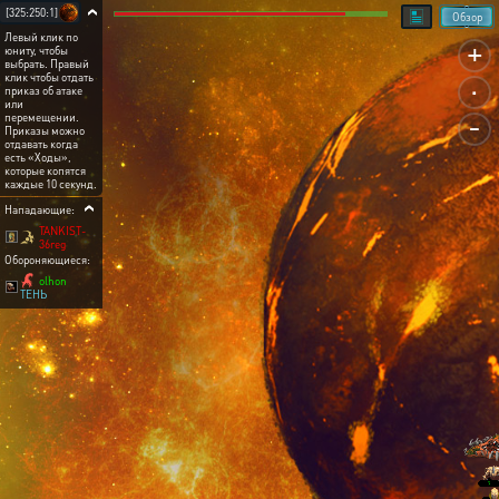
[325:250:1]
Обзор
Левый клик по
+
юниту, чтобы
выбрать. Правый
.
клик чтобы отдать
приказ об атаке
или
-
перемещении.
Приказы можно
отдавать когда
есть «Ходы»,
которые копятся
каждые 10 секунд.
Нападающие:
TANKIST-
36reg
Обороняющиеся:
olhon
ТЕНЬ