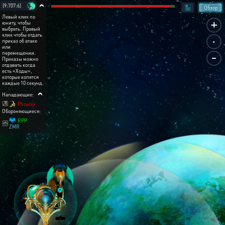
[9:707:6]
Обзор
Левый клик по
+
юниту, чтобы
выбрать. Правый
.
клик чтобы отдать
приказ об атаке
или
-
перемещении.
Приказы можно
отдавать когда
есть «Ходы»,
которые копятся
каждые 10 секунд.
Нападающие:
Phoenix
Обороняющиеся:
RPP
ZMR