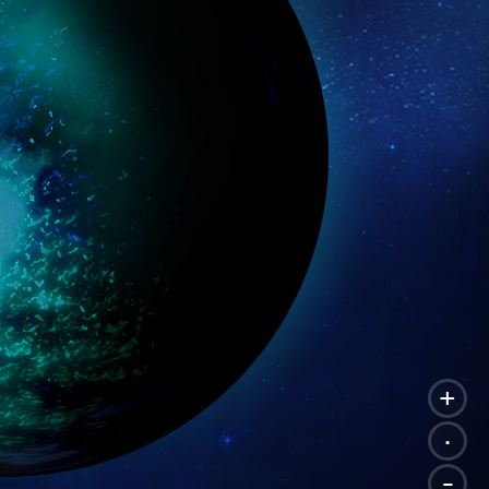
+
.
-