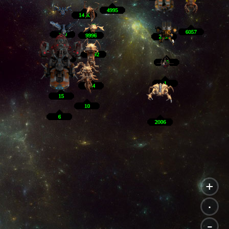
+
.
-