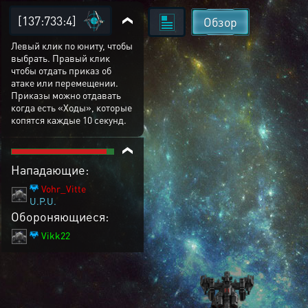
[137:733:4]
Обзор
Левый клик по юниту, чтобы
выбрать. Правый клик
чтобы отдать приказ об
атаке или перемещении.
Приказы можно отдавать
когда есть «Ходы», которые
копятся каждые 10 секунд.
Нападающие:
Vohr_Vitte
U.P.U.
Обороняющиеся:
Vikk22