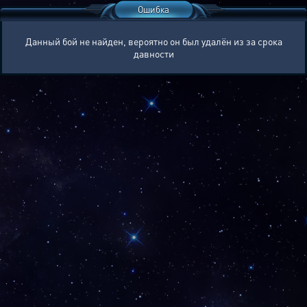
Ошибка
Данный бой не найден, вероятно он был удалён из за срока
давности