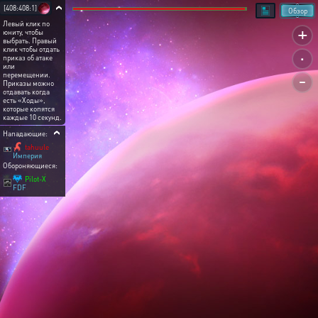
[408:408:1]
Обзор
Левый клик по
+
юниту, чтобы
выбрать. Правый
.
клик чтобы отдать
приказ об атаке
или
-
перемещении.
Приказы можно
отдавать когда
есть «Ходы»,
которые копятся
каждые 10 секунд.
Нападающие:
tahuule
Империя
Обороняющиеся:
Pilot-X
FDF