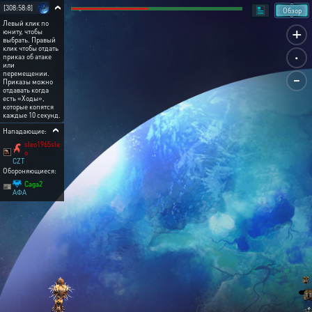
[308:58:8]
Обзор
Левый клик по
+
юниту, чтобы
выбрать. Правый
.
клик чтобы отдать
приказ об атаке
или
-
перемещении.
Приказы можно
отдавать когда
есть «Ходы»,
которые копятся
каждые 10 секунд.
Нападающие:
sleo1965sle
o
CZT
Обороняющиеся:
Caga2
АФА