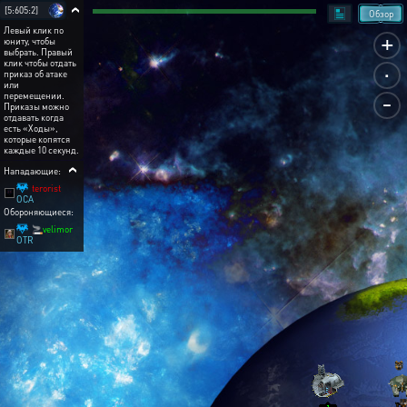
[5:605:2]
Обзор
Левый клик по
+
юниту, чтобы
выбрать. Правый
.
клик чтобы отдать
приказ об атаке
или
-
перемещении.
Приказы можно
отдавать когда
есть «Ходы»,
которые копятся
каждые 10 секунд.
Нападающие:
terorist
OCA
Обороняющиеся:
🚬velimor
OTR