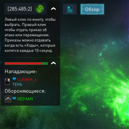
[285:485:2]
Обзор
Левый клик по юниту, чтобы
выбрать. Правый клик
чтобы отдать приказ об
атаке или перемещении.
Приказы можно отдавать
когда есть «Ходы», которые
копятся каждые 10 секунд.
Нападающие:
x_Xopek_x
ТЕНЬ
Обороняющиеся:
DEZHAN