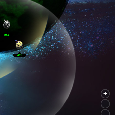
+
.
-