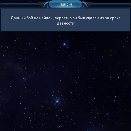
Ошибка
Данный бой не найден, вероятно он был удалён из за срока
давности