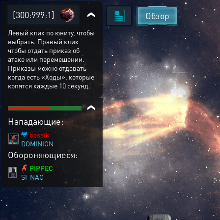
[300:999:1]
Обзор
Левый клик по юниту, чтобы
выбрать. Правый клик
чтобы отдать приказ об
атаке или перемещении.
Приказы можно отдавать
когда есть «Ходы», которые
копятся каждые 10 секунд.
Нападающие:
bossik
DOMINION
Обороняющиеся:
PIPPEC
SI-NAO