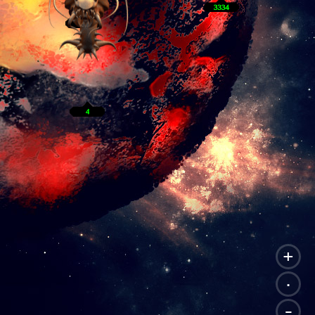
+
.
-