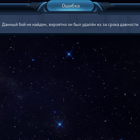
Ошибка
Данный бой не найден, вероятно он был удалён из за срока давности