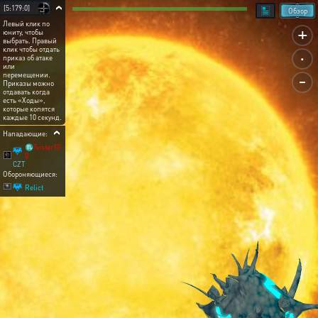
[5:179:0]
Обзор
Левый клик по
+
юниту, чтобы
выбрать. Правый
.
клик чтобы отдать
приказ об атаке
или
-
перемещении.
Приказы можно
отдавать когда
есть «Ходы»,
которые копятся
каждые 10 секунд.
Нападающие:
♏Tvister10
0
CZT
Обороняющиеся:
Relict