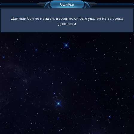
Ошибка
Данный бой не найден, вероятно он был удалён из за срока
давности