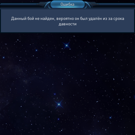
Ошибка
Данный бой не найден, вероятно он был удалён из за срока
давности