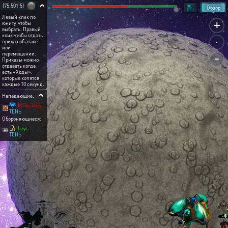
[75:501:5]
Обзор
Левый клик по
+
юниту, чтобы
выбрать. Правый
.
клик чтобы отдать
приказ об атаке
или
-
перемещении.
Приказы можно
отдавать когда
есть «Ходы»,
которые копятся
каждые 10 секунд.
Нападающие:
M1kroklop
ТЕНЬ
Обороняющиеся:
Layt
ТЕНЬ