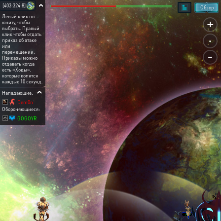
[403:324:8]
Обзор
Левый клик по
+
юниту, чтобы
выбрать. Правый
.
клик чтобы отдать
приказ об атаке
или
-
перемещении.
Приказы можно
отдавать когда
есть «Ходы»,
которые копятся
каждые 10 секунд.
Нападающие:
Dem0n
Обороняющиеся:
GOGOYR