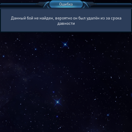
Ошибка
Данный бой не найден, вероятно он был удалён из за срока
давности