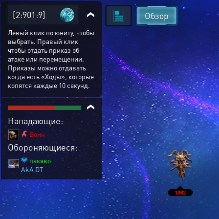
[2:901:9]
Обзор
Левый клик по юниту, чтобы
выбрать. Правый клик
чтобы отдать приказ об
атаке или перемещении.
Приказы можно отдавать
когда есть «Ходы», которые
копятся каждые 10 секунд.
Нападающие:
Воин
Обороняющиеся:
пакяво
AkA DT