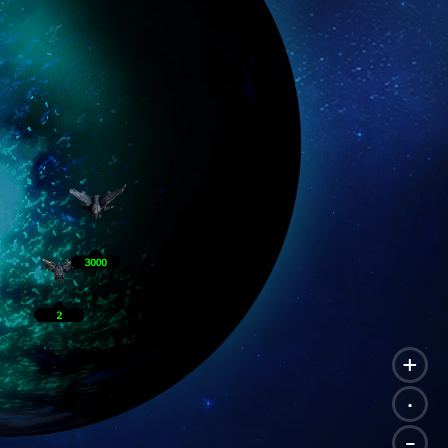
+
.
-