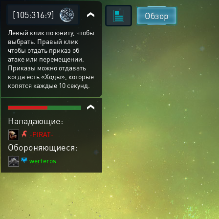
[105:316:9]
Обзор
Левый клик по юниту, чтобы
выбрать. Правый клик
чтобы отдать приказ об
атаке или перемещении.
Приказы можно отдавать
когда есть «Ходы», которые
копятся каждые 10 секунд.
Нападающие:
-PIRAT-
Обороняющиеся:
werteros