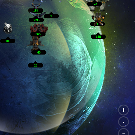
+
.
-