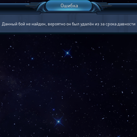
Ошибка
Данный бой не найден, вероятно он был удалён из за срока давности