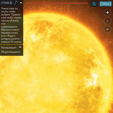
[17:401:0]
Обзор
Левый клик по
+
юниту, чтобы
выбрать. Правый
.
клик чтобы отдать
приказ об атаке
или
-
перемещении.
Приказы можно
отдавать когда
есть «Ходы»,
которые копятся
каждые 10 секунд.
Нападающие:
Обороняющиеся: