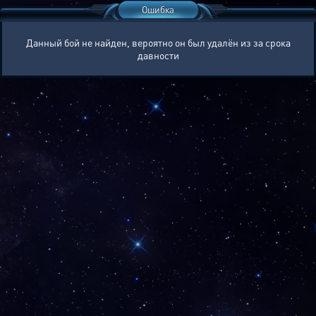
Ошибка
Данный бой не найден, вероятно он был удалён из за срока
давности