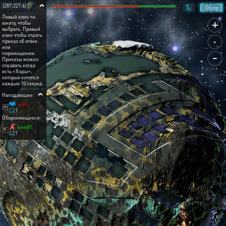
[287:227:6]
Обзор
Левый клик по
+
юниту, чтобы
выбрать. Правый
.
клик чтобы отдать
приказ об атаке
или
-
перемещении.
Приказы можно
отдавать когда
есть «Ходы»,
которые копятся
каждые 10 секунд.
Нападающие:
arlih
CZT
Обороняющиеся:
nnn81
CZT