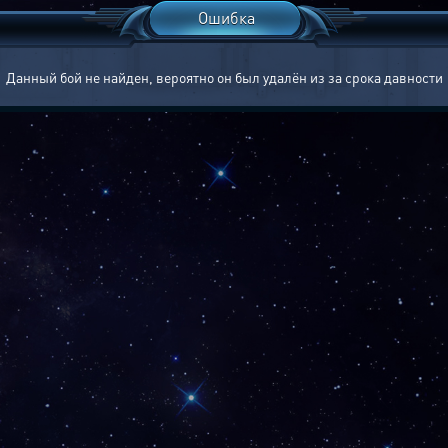
Ошибка
Данный бой не найден, вероятно он был удалён из за срока давности