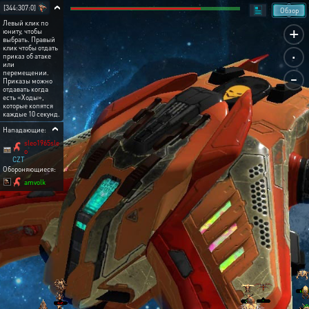
[344:307:0]
Обзор
Левый клик по
+
юниту, чтобы
выбрать. Правый
.
клик чтобы отдать
приказ об атаке
или
-
перемещении.
Приказы можно
отдавать когда
есть «Ходы»,
которые копятся
каждые 10 секунд.
Нападающие:
sleo1965sle
o
CZT
Обороняющиеся:
amvolk