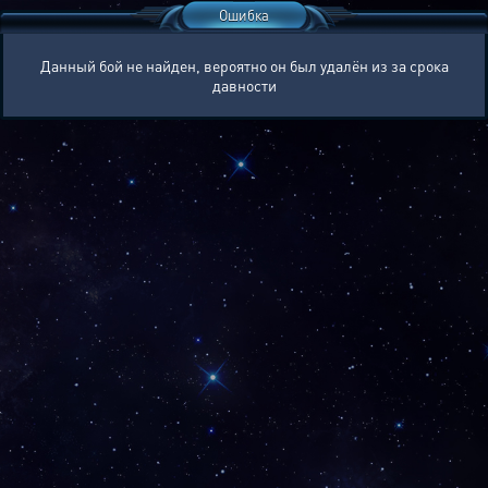
Ошибка
Данный бой не найден, вероятно он был удалён из за срока
давности