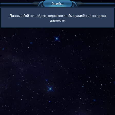
Ошибка
Данный бой не найден, вероятно он был удалён из за срока
давности