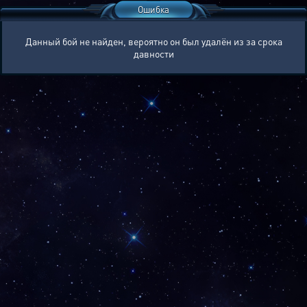
Ошибка
Данный бой не найден, вероятно он был удалён из за срока
давности