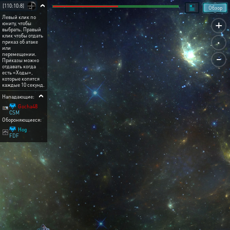
[110:10:8]
Обзор
Левый клик по
+
юниту, чтобы
выбрать. Правый
.
клик чтобы отдать
приказ об атаке
или
-
перемещении.
Приказы можно
отдавать когда
есть «Ходы»,
которые копятся
каждые 10 секунд.
Нападающие:
Gocha48
CSM
Обороняющиеся:
Hog
FDF