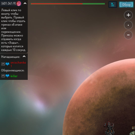
[401:341:9]
Обзор
Левый клик по
+
юниту, чтобы
выбрать. Правый
.
клик чтобы отдать
приказ об атаке
или
-
перемещении.
Приказы можно
отдавать когда
есть «Ходы»,
которые копятся
каждые 10 секунд.
Нападающие:
onischenko
1
Обороняющиеся:
killer