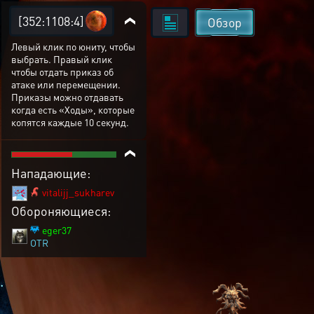
[352:1108:4]
Обзор
Левый клик по юниту, чтобы
выбрать. Правый клик
чтобы отдать приказ об
атаке или перемещении.
Приказы можно отдавать
когда есть «Ходы», которые
копятся каждые 10 секунд.
Нападающие:
vitalijj_sukharev
Обороняющиеся:
eger37
OTR