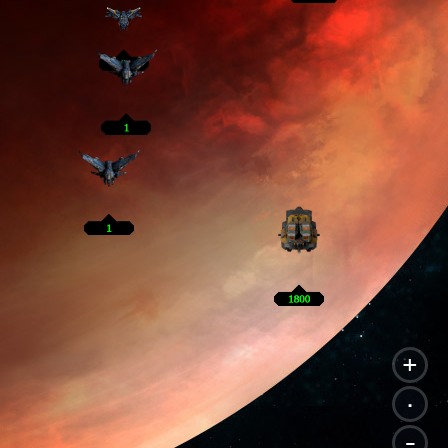
+
.
-