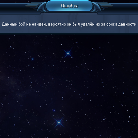
Ошибка
Данный бой не найден, вероятно он был удалён из за срока давности