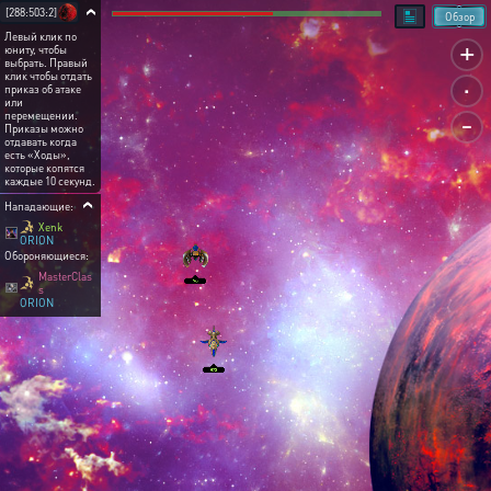
[288:503:2]
Обзор
Левый клик по
+
юниту, чтобы
выбрать. Правый
.
клик чтобы отдать
приказ об атаке
или
-
перемещении.
Приказы можно
отдавать когда
есть «Ходы»,
которые копятся
каждые 10 секунд.
Нападающие:
Xenk
ORION
Обороняющиеся:
MasterClas
s
ORION