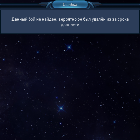
Ошибка
Данный бой не найден, вероятно он был удалён из за срока
давности