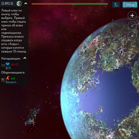
[2:892:5]
Обзор
Левый клик по
+
юниту, чтобы
выбрать. Правый
.
клик чтобы отдать
приказ об атаке
или
-
перемещении.
Приказы можно
отдавать когда
есть «Ходы»,
которые копятся
каждые 10 секунд.
Нападающие:
ak-47-
B/S
Обороняющиеся:
zor
Assasin