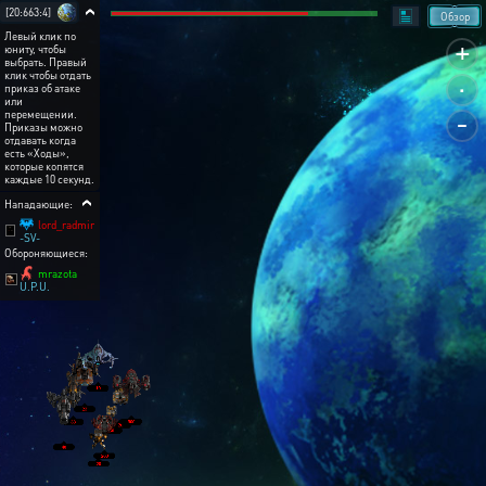
[20:663:4]
Обзор
Левый клик по
+
юниту, чтобы
выбрать. Правый
.
клик чтобы отдать
приказ об атаке
или
-
перемещении.
Приказы можно
отдавать когда
есть «Ходы»,
которые копятся
каждые 10 секунд.
Нападающие:
lord_radmir
-SV-
Обороняющиеся:
mrazota
U.P.U.