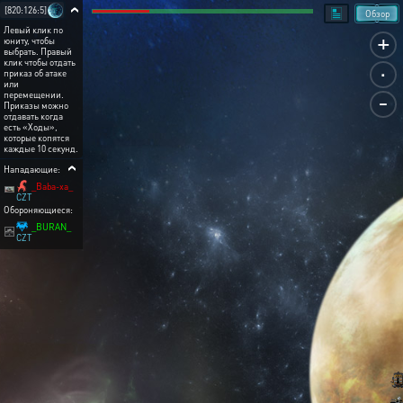
[820:126:5]
Обзор
Левый клик по
+
юниту, чтобы
выбрать. Правый
.
клик чтобы отдать
приказ об атаке
или
-
перемещении.
Приказы можно
отдавать когда
есть «Ходы»,
которые копятся
каждые 10 секунд.
Нападающие:
_Baba-xa_
CZT
Обороняющиеся:
_BURAN_
CZT