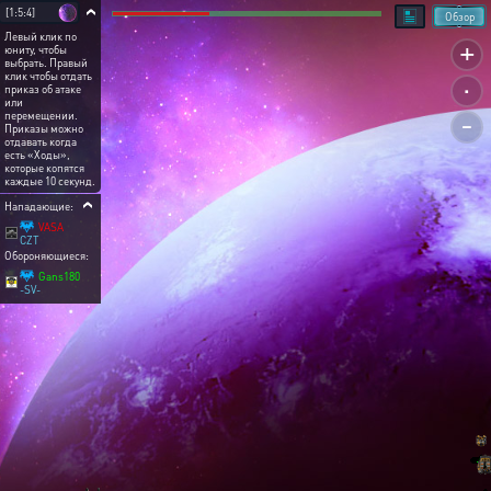
[1:5:4]
Обзор
Левый клик по
+
юниту, чтобы
выбрать. Правый
.
клик чтобы отдать
приказ об атаке
или
-
перемещении.
Приказы можно
отдавать когда
есть «Ходы»,
которые копятся
каждые 10 секунд.
Нападающие:
VASA
CZT
Обороняющиеся:
Gans180
-SV-