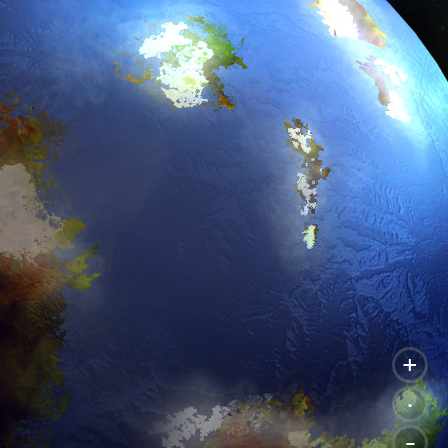
+
.
-