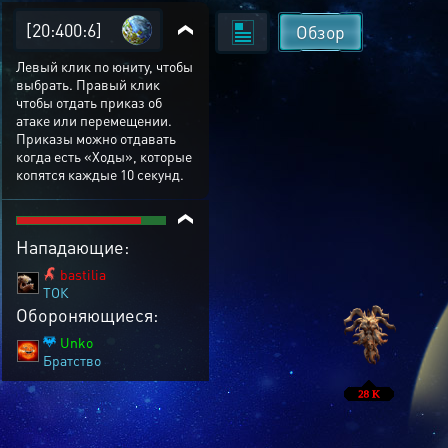
[20:400:6]
Обзор
Левый клик по юниту, чтобы
выбрать. Правый клик
чтобы отдать приказ об
атаке или перемещении.
Приказы можно отдавать
когда есть «Ходы», которые
копятся каждые 10 секунд.
Нападающие:
bastilia
ТОК
Обороняющиеся:
Unko
Братствo