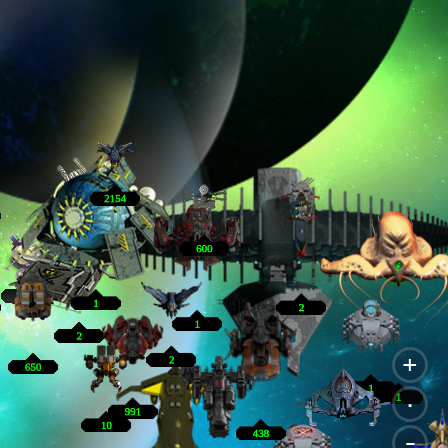
+
.
-