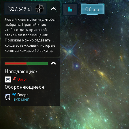
[327:649:6]
Обзор
Левый клик по юниту, чтобы
выбрать. Правый клик
чтобы отдать приказ об
атаке или перемещении.
Приказы можно отдавать
когда есть «Ходы», которые
копятся каждые 10 секунд.
Нападающие:
Goror
Обороняющиеся:
Dnepr
UKRAINE