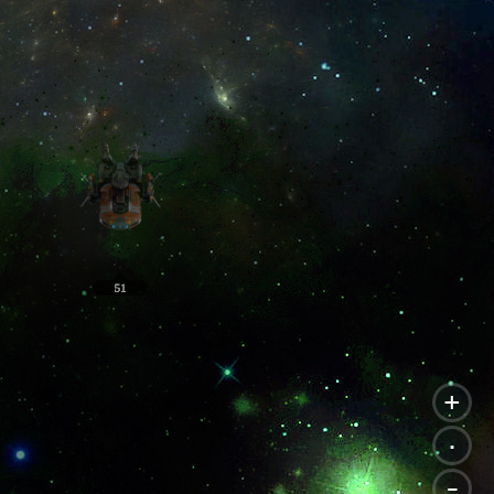
+
.
-