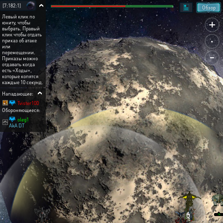
[7:182:1]
Обзор
Левый клик по
+
юниту, чтобы
выбрать. Правый
.
клик чтобы отдать
приказ об атаке
или
-
перемещении.
Приказы можно
отдавать когда
есть «Ходы»,
которые копятся
каждые 10 секунд.
Нападающие:
Tvister100
Обороняющиеся:
oleg1
AkA DT